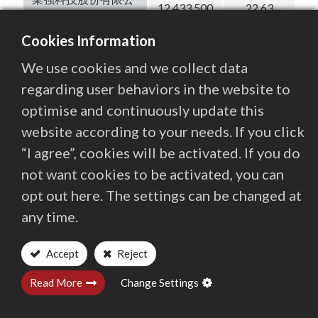
12,433,500
22.63
司
Cookies Information
謝瑞木
5,344,310
9.73
We use cookies and we collect data
旭德投資股份有限公
regarding user behaviors in the website to
5,107,118
9.29
司
optimise and continuously update this
website according to your needs. If you click
行政院國家發展基金
1,625,000
2.96
管理會
“I agree”, cookies will be activated. If you do
not want cookies to be activated, you can
耀華玻璃股份有限公
1,625,000
2.96
opt out here. The settings can be changed at
司管理委員會
any time.
夏良駿
1,121,561
2.04
Accept
Reject
謝天昕
962,014
1.75
Read More
Change Settings
夏青璇
619,062
1.13