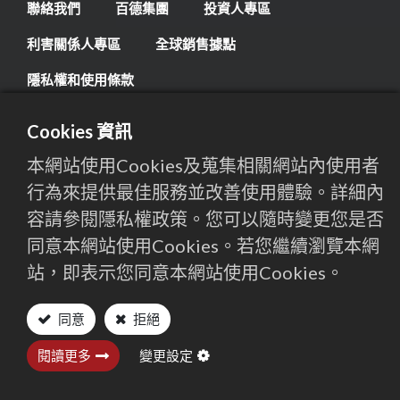
聯絡我們
百德集團
投資人專區
利害關係人專區
全球銷售據點
隱私權和使用條款
Cookies 資訊
地址
437106 台灣台中市大甲區幼獅工業區工六路3號
本網站使用Cookies及蒐集相關網站內使用者
行為來提供最佳服務並改善使用體驗。詳細內
電子信箱
sales@qmt.com.tw
容請參閱隱私權政策。您可以隨時變更您是否
同意本網站使用Cookies。若您繼續瀏覽本網
電話
+886-4-26821277
站，即表示您同意本網站使用Cookies。
同意
拒絕
©
Copyright by QUASER GroupAll Rights Reserved.
Privacy
閱讀更多
變更設定
setting
Privacy setting