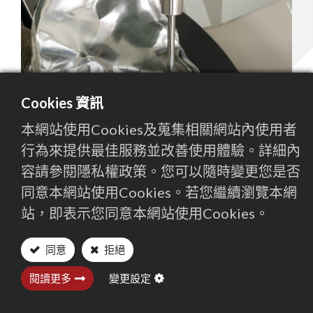
Previous
Next
Cookies 資訊
本網站使用Cookies及蒐集相關網站內使用者
行為來提供最佳服務並改善使用體驗。詳細內
我們是全球最大的 CNC 加工中心製造商之一。
容請參閱隱私權政策。您可以隨時變更您是否
百德集團提供各種產品來滿足多種金屬切削需求，從泛
同意本網站使用Cookies。若您繼續瀏覽本網
用型的立式、臥式、5 軸機床或多功能（如車铣磨複合
站，即表示您同意本網站使用Cookies。
機）到加值型的彈性製造系統，可與機械手臂等自動化
生產運用搭配。
同意
拒絕
我們「精益求精」的理念不僅以人工鏟花來確保結構穩
閱讀更多
變更設定
定，也使用光學儀器檢查傳動單元的直線度和同心度。
由於我們在 Stavax ESR、鋁、鉻鎳鐵合金系列、複合金