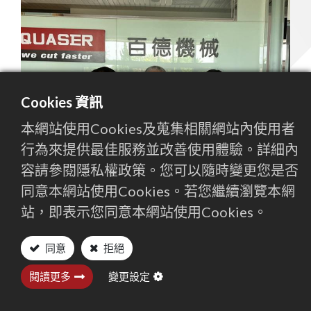
聯絡我們
繁體中文
English (US)
Cookies 資訊
本網站使用Cookies及蒐集相關網站內使用者
行為來提供最佳服務並改善使用體驗。詳細內
容請參閱隱私權政策。您可以隨時變更您是否
同意本網站使用Cookies。若您繼續瀏覽本網
站，即表示您同意本網站使用Cookies。
同意
拒絕
捐款關愛鄉梓，熱心學區教育，讓孩子們有更良
閱讀更多
變更設定
好的學習品質，是百德持續不斷的堅持之一。
今年適逢華龍國小創校60周年，在華龍國小丁校